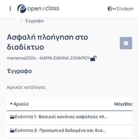
Σύνδεση
Μάθημα : Ασφαλή πλοήγηση στο διαδ
Αρχική Σελίδα
Ασφαλή πλοήγηση στο διαδίκτυο
Έγγραφα
Ασφαλή πλοήγηση στο
διαδίκτυο
marianna2004 - ΜΑΡΙΑ ΙΩΑΝΝΑ ΖΑΧΑΡΙΟΥ
Έγγραφα
Αρχικός κατάλογος
Αρχείο
Μέγεθος
Ενότητα 1- Βασικοί κανόνες ασφαλούς πλοήγησης
Ενότητα 2- Προσωπικά δεδομένα και διαδικτυακοί κίνδυνοι