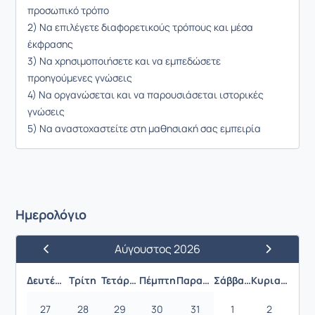
προσωπικό τρόπο
2) Να επιλέγετε διαφορετικούς τρόπους και μέσα
έκφρασης
3) Να χρησιμοποιήσετε και να εμπεδώσετε
προηγούμενες γνώσεις
4) Να οργανώσεται και να παρουσιάσεται ιστορικές
γνώσεις
5) Να αναστοχαστείτε στη μαθησιακή σας εμπειρία
Ημερολόγιο
Αύγουστος 2026
Προηγούμενος Μήνας
Επόμενος 
Δευτέρα
Τρίτη
Τετάρτη
Πέμπτη
Παρασκευή
Σάββατο
Κυριακή
27
28
29
30
31
1
2