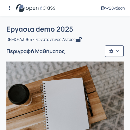
Σύνδεση
Μάθημα : Εργασια demo 2025
Αρχική Σελίδα
Εργασια demo 2025
Εργασια demo 2025
DEMO-A3065 - Κωνσταντίνος Λέτσος
Περιγραφή Μαθήματος