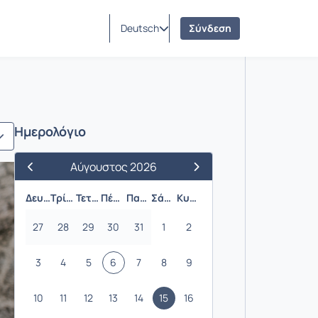
Deutsch
Σύνδεση
Ημερολόγιο
Αύγουστος 2026
Προηγούμενος Μήνας
Επόμενος Μήνας
Δευτέρα
Τρίτη
Τετάρτη
Πέμπτη
Παρασκευή
Σάββατο
Κυριακή
27
28
29
30
31
1
2
3
4
5
6
7
8
9
10
11
12
13
14
15
16