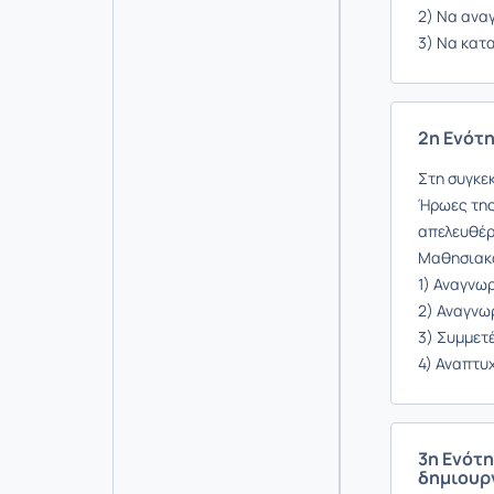
2) Να ανα
3) Να κατα
2η Ενότη
Στη συγκε
Ήρωες της
απελευθέρ
Μαθησιακόι
1) Αναγνω
2) Αναγνω
3) Συμμετ
4) Αναπτυχ
3η Ενότη
δημιουρ