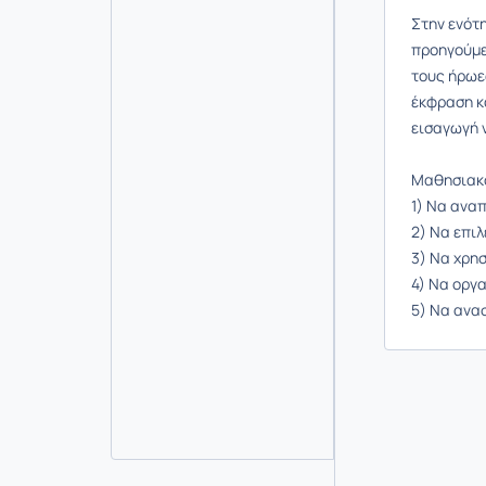
Στην ενότ
προηγούμεν
τους ήρωε
έκφραση κ
εισαγωγή 
Μαθησιακο
1) Να ανα
2) Να επι
3) Να χρη
4) Να οργ
5) Να ανα