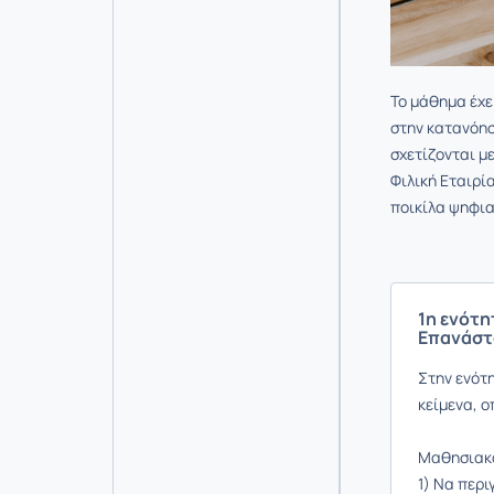
Το μάθημα έχε
στην κατανόησ
σχετίζονται μ
Φιλική Εταιρί
ποικίλα ψηφια
1η ενότη
Επανάστ
Στην ενότ
κείμενα, ο
Μαθησιακοί
1) Να περι