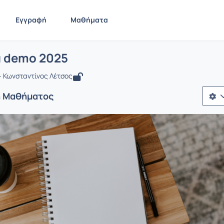
Εγγραφή
Μαθήματα
 Εργασια demo 2025
ίδα
Εργασια demo 2025
α demo 2025
 Κωνσταντίνος Λέτσος
ή Μαθήματος