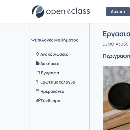
Αρχική
Μάθημα :
Αρχική Σελ
Εργασι
Επιλογές Μαθήματος
DEMO-A3065 -
Ανακοινώσεις
Περιγραφ
Ασκήσεις
Έγγραφα
Ερωτηματολόγια
Ημερολόγιο
Σύνδεσμοι