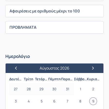
Αφαιρέσεις με αριθμούς μέχρι το 100
ΠΡΟΒΛΗΜΑΤΑ
Ημερολόγιο
Αύγουστος 2026
Προηγούμενος Μήνας
Επόμενος 
Δευτέρα
Τρίτη
Τετάρτη
Πέμπτη
Παρασκευή
Σάββατο
Κυριακή
27
28
29
30
31
1
2
3
4
5
6
7
8
9