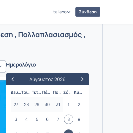
Italiano
Σύνδεση
 Αφαίρεση , Πολλαπλασιασμός , Διαί
ση , Πολλαπλασιασμός ,
Ημερολόγιο
Αύγουστος 2026
Προηγούμενος Μήνας
Επόμενος Μήνας
Δευτέρα
Τρίτη
Τετάρτη
Πέμπτη
Παρασκευή
Σάββατο
Κυριακή
27
28
29
30
31
1
2
3
4
5
6
7
8
9