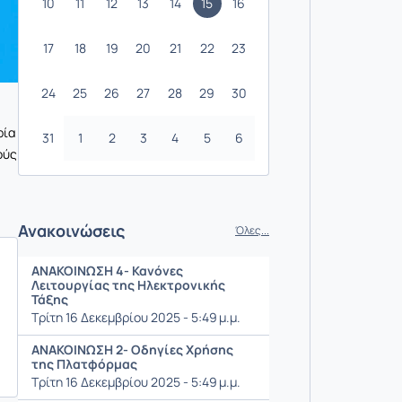
10
11
12
13
14
15
16
17
18
19
20
21
22
23
24
25
26
27
28
29
30
ρία
31
1
2
3
4
5
6
ούς
Ανακοινώσεις
Όλες...
ΑΝΑΚΟΙΝΩΣΗ 4- Κανόνες
Λειτουργίας της Ηλεκτρονικής
Τάξης
Τρίτη 16 Δεκεμβρίου 2025 - 5:49 μ.μ.
ΑΝΑΚΟΙΝΩΣΗ 2- Οδηγίες Χρήσης
της Πλατφόρμας
Τρίτη 16 Δεκεμβρίου 2025 - 5:49 μ.μ.