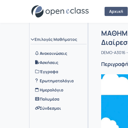
Αρχική
Μάθημα :
Αρχική Σελ
ΜΑΘΗΜΑΤ
Επιλογές Μαθήματος
Διαίρεσ
DEMO-A3016 -
Ανακοινώσεις
Ασκήσεις
Περιγραφ
Έγγραφα
Ερωτηματολόγια
Ημερολόγιο
Πολυμέσα
Σύνδεσμοι