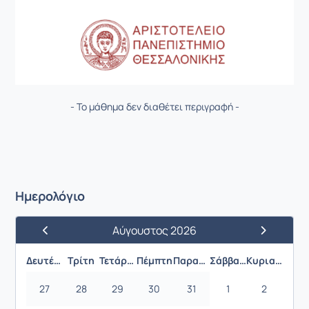
- Το μάθημα δεν διαθέτει περιγραφή -
Ημερολόγιο
Αύγουστος 2026
Προηγούμενος Μήνας
Επόμενος 
Δευτέρα
Τρίτη
Τετάρτη
Πέμπτη
Παρασκευή
Σάββατο
Κυριακή
27
28
29
30
31
1
2