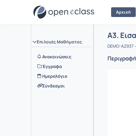
Αρχική
Μάθημα :
Αρχική Σελ
A3. Εισ
Επιλογές Μαθήματος
DEMO-A2937 -
Ανακοινώσεις
Περιγραφ
Έγγραφα
Ημερολόγιο
Σύνδεσμοι