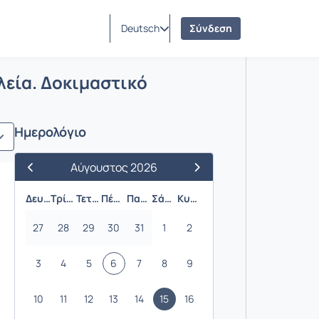
Deutsch
Σύνδεση
ικά Εργαλεία. Δοκιμαστικό
λεία. Δοκιμαστικό
Ημερολόγιο
Αύγουστος 2026
Προηγούμενος Μήνας
Επόμενος Μήνας
Δευτέρα
Τρίτη
Τετάρτη
Πέμπτη
Παρασκευή
Σάββατο
Κυριακή
27
28
29
30
31
1
2
3
4
5
6
7
8
9
10
11
12
13
14
15
16