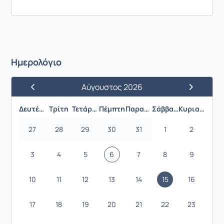
Ημερολόγιο
Αύγουστος 2026
Προηγούμενος Μήνας
Επόμενος 
Δευτέρα
Τρίτη
Τετάρτη
Πέμπτη
Παρασκευή
Σάββατο
Κυριακή
27
28
29
30
31
1
2
3
4
5
6
7
8
9
10
11
12
13
14
15
16
17
18
19
20
21
22
23