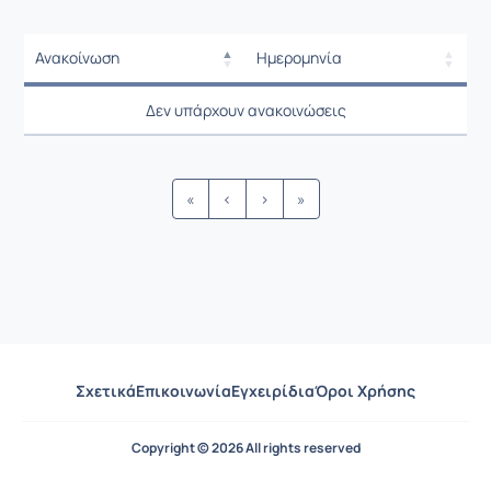
Ανακοίνωση
Ημερομηνία
Ρυθμίσεις επιλογής / Αποτελέσμ
Ανακοίνωση
Ημερομηνία
Δεν υπάρχουν ανακοινώσεις
Ρυθμίσεις επιλογής / Αποτελέσμ
«
‹
›
»
Σχετικά
Επικοινωνία
Εγχειρίδια
Όροι Χρήσης
Copyright © 2026 All rights reserved