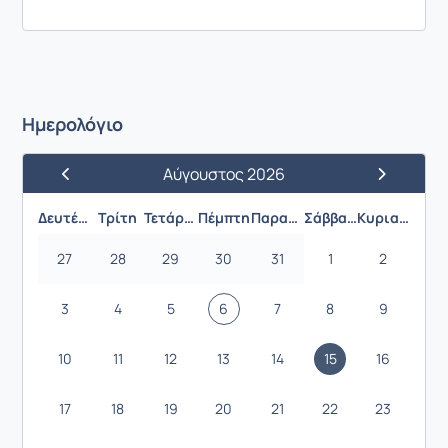
Ημερολόγιο
Αύγουστος 2026
Προηγούμενος Μήνας
Επόμενος 
Δευτέρα
Τρίτη
Τετάρτη
Πέμπτη
Παρασκευή
Σάββατο
Κυριακή
27
28
29
30
31
1
2
3
4
5
6
7
8
9
10
11
12
13
14
15
16
17
18
19
20
21
22
23