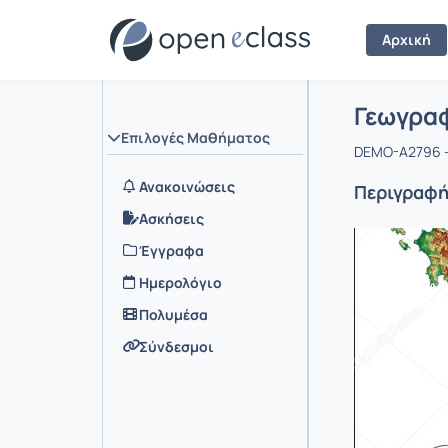
Αρχική
Μάθημα :
Αρχική Σελ
Γεωγραφ
Επιλογές Μαθήματος
DEMO-A2796 
Ανακοινώσεις
Περιγραφ
Ασκήσεις
Έγγραφα
Ημερολόγιο
Πολυμέσα
Σύνδεσμοι