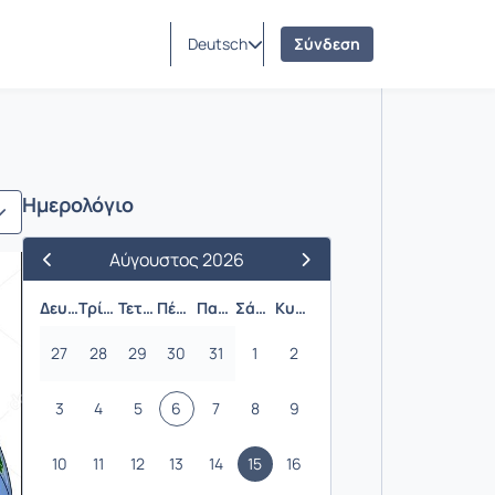
Deutsch
Σύνδεση
Ημερολόγιο
Αύγουστος 2026
Προηγούμενος Μήνας
Επόμενος Μήνας
Δευτέρα
Τρίτη
Τετάρτη
Πέμπτη
Παρασκευή
Σάββατο
Κυριακή
27
28
29
30
31
1
2
3
4
5
6
7
8
9
10
11
12
13
14
15
16