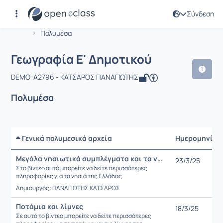
Σύνδεση
Μάθημα : Γεωγραφία Ε' Δημοτικού
Αρχική Σελίδα
Γεωγραφία Ε' Δημοτικού
Πολυμέσα
Γεωγραφία Ε' Δημοτικού
DEMO-A2796 - ΚΑΤΣΑΡΟΣ ΠΑΝΑΓΙΩΤΗΣ
Πολυμέσα
Γενικά πολυμεσικά αρχεία
Ημερομηνία
Μεγάλα νησιωτικά συμπλέγματα και τα νησιά της Ελλάδας
23/3/25
Στο βίντεο αυτό μπορείτε να δείτε περισσότερες
πληροφορίες για τα νησιά της Ελλάδας.
Δημιουργός: ΠΑΝΑΓΙΩΤΗΣ ΚΑΤΣΑΡΟΣ
Ποτάμια και λίμνες
18/3/25
Σε αυτό το βίντεο μπορείτε να δείτε περισσότερες