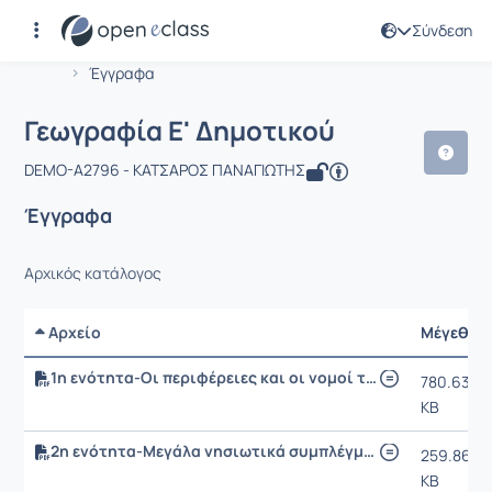
Σύνδεση
Μάθημα : Γεωγραφία Ε' Δημοτικού
Αρχική Σελίδα
Γεωγραφία Ε' Δημοτικού
Έγγραφα
Γεωγραφία Ε' Δημοτικού
DEMO-A2796 - ΚΑΤΣΑΡΟΣ ΠΑΝΑΓΙΩΤΗΣ
Έγγραφα
Αρχικός κατάλογος
Αρχείο
Μέγεθος
1η ενότητα-Οι περιφέρειες και οι νομοί της Ελλάδας
780.63
KB
2η ενότητα-Μεγάλα νησιωτικά συμπλέγματα και νησιά της Ελλάδας
259.86
KB