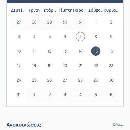
Προηγούμενος Μήνας
Επόμενος 
Δευτέρα
Τρίτη
Τετάρτη
Πέμπτη
Παρασκευή
Σάββατο
Κυριακή
27
28
29
30
31
1
2
3
4
5
6
7
8
9
10
11
12
13
14
15
16
17
18
19
20
21
22
23
24
25
26
27
28
29
30
31
1
2
3
4
5
6
Ανακοινώσεις
Όλες...