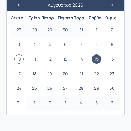
Αύγουστος 2026
Προηγούμενος Μήνας
Επόμενος 
Δευτέρα
Τρίτη
Τετάρτη
Πέμπτη
Παρασκευή
Σάββατο
Κυριακή
27
28
29
30
31
1
2
3
4
5
6
7
8
9
10
11
12
13
14
15
16
17
18
19
20
21
22
23
24
25
26
27
28
29
30
31
1
2
3
4
5
6