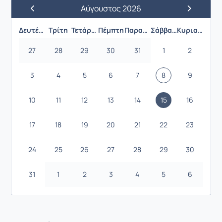
Αύγουστος 2026
Προηγούμενος Μήνας
Επόμενος 
Δευτέρα
Τρίτη
Τετάρτη
Πέμπτη
Παρασκευή
Σάββατο
Κυριακή
27
28
29
30
31
1
2
3
4
5
6
7
8
9
10
11
12
13
14
15
16
17
18
19
20
21
22
23
24
25
26
27
28
29
30
31
1
2
3
4
5
6