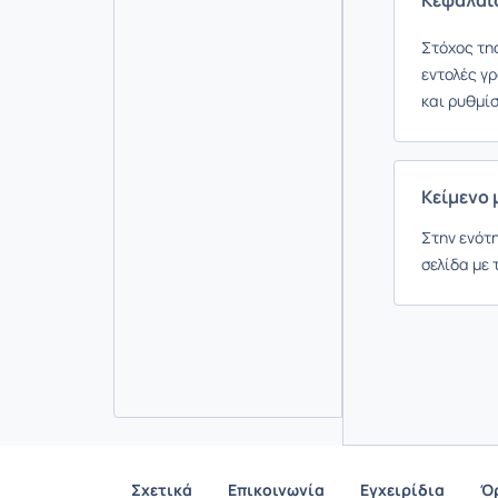
Στόχος της
εντολές γ
και ρυθμίσ
Κείμενο 
Στην ενότ
σελίδα με 
Σχετικά
Επικοινωνία
Εγχειρίδια
Ό