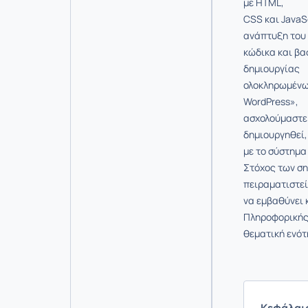
με HTML,
CSS και JavaS
ανάπτυξη του
κώδικα και βα
δημιουργίας
ολοκληρωμένων
WordPress»,
ασχολούμαστε 
δημιουργηθεί,
με το σύστημα
Στόχος των ση
πειραματιστεί
να εμβαθύνει 
Πληροφορικής
θεματική ενό
Κεφάλαιο