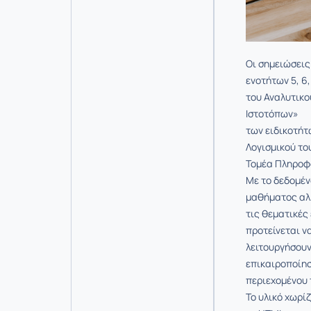
Οι σημειώσεις
ενοτήτων 5, 6,
του Αναλυτικ
Ιστοτόπων»
των ειδικοτήτ
Λογισμικού το
Τομέα Πληροφ
Με το δεδομέν
μαθήματος αλ
τις θεματικές
προτείνεται ν
λειτουργήσουν
επικαιροποίησ
περιεχομένου 
Το υλικό χωρίζ