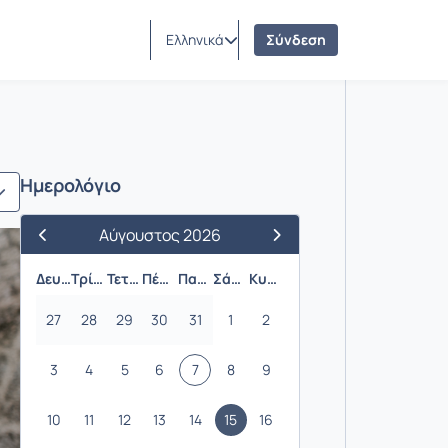
Ελληνικά
Σύνδεση
Ημερολόγιο
Αύγουστος 2026
Προηγούμενος Μήνας
Επόμενος Μήνας
Δευτέρα
Τρίτη
Τετάρτη
Πέμπτη
Παρασκευή
Σάββατο
Κυριακή
27
28
29
30
31
1
2
3
4
5
6
7
8
9
10
11
12
13
14
15
16