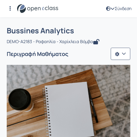
Σύνδεση
Μάθημα : Bussines Analytics
Αρχική Σελίδα
Bussines Analytics
Bussines Analytics
DEMO-A2183 - Ραφαηλία - Χαρίκλεια Βόμβα
Περιγραφή Μαθήματος