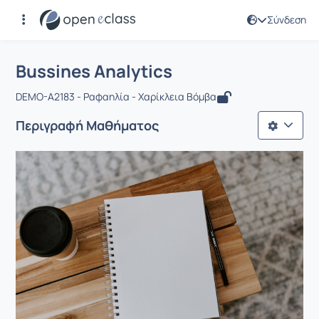
Σύνδεση
Μάθημα : Bussines Analytics
Αρχική Σελίδα
Bussines Analytics
Bussines Analytics
DEMO-A2183 - Ραφαηλία - Χαρίκλεια Βόμβα
Περιγραφή Μαθήματος