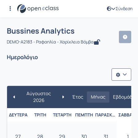
Σύνδεση
Μάθημα : Bussines Analytics
Bussines Analytics
DEMO-A2183 - Ραφαηλία - Χαρίκλεια Βόμβα
Ημερολόγιο
Αύγουστος
Έτος
Μήνας
Εβδομάδα
2026
ΔΕΥΤΈΡΑ
ΤΡΊΤΗ
ΤΕΤΆΡΤΗ
ΠΈΜΠΤΗ
ΠΑΡΑΣΚΕΥΉ
ΣΆΒΒΑΤΟ
27
28
29
30
31
1