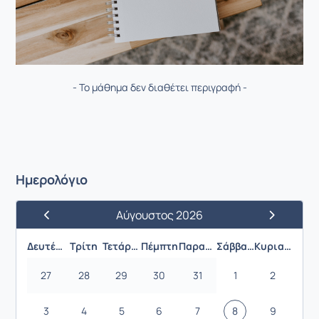
- Το μάθημα δεν διαθέτει περιγραφή -
Ημερολόγιο
Αύγουστος 2026
Προηγούμενος Μήνας
Επόμενος 
Δευτέρα
Τρίτη
Τετάρτη
Πέμπτη
Παρασκευή
Σάββατο
Κυριακή
27
28
29
30
31
1
2
3
4
5
6
7
8
9