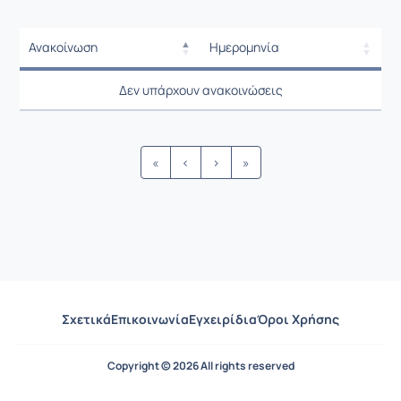
Ανακοίνωση
Ημερομηνία
Ρυθμίσεις επιλογής / Αποτελέσμ
Ανακοίνωση
Ημερομηνία
Δεν υπάρχουν ανακοινώσεις
Ρυθμίσεις επιλογής / Αποτελέσμ
«
‹
›
»
Σχετικά
Επικοινωνία
Εγχειρίδια
Όροι Χρήσης
Copyright © 2026 All rights reserved