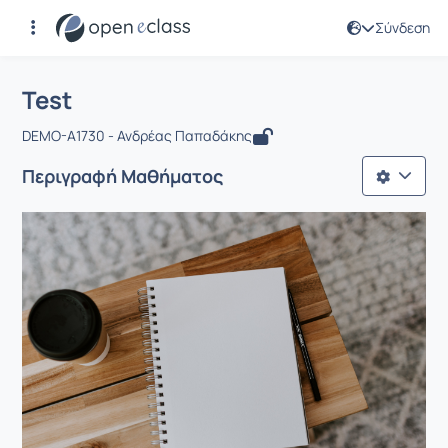
Σύνδεση
Μάθημα : Test
Αρχική Σελίδα
Test
Test
DEMO-A1730 - Ανδρέας Παπαδάκης
Περιγραφή Μαθήματος