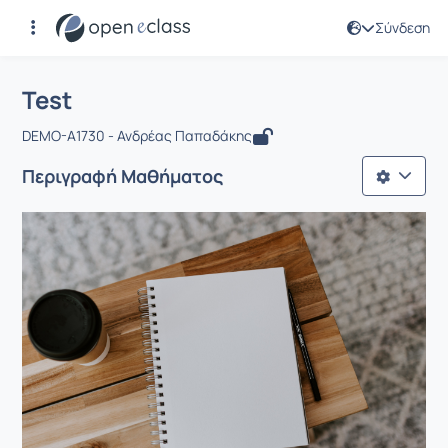
Σύνδεση
Μάθημα : Test
Αρχική Σελίδα
Test
Test
DEMO-A1730 - Ανδρέας Παπαδάκης
Περιγραφή Μαθήματος