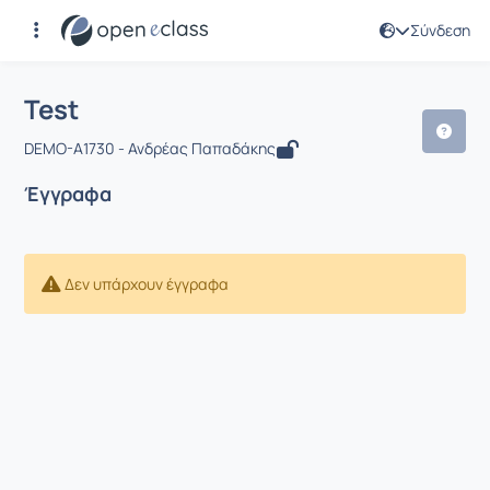
Σύνδεση
Μάθημα : Test
Αρχική Σελίδα
Test
Έγγραφα
Test
DEMO-A1730 - Ανδρέας Παπαδάκης
Έγγραφα
Δεν υπάρχουν έγγραφα