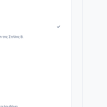
η της Στήλης Β.
εριλαμβάνει