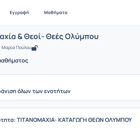
Εγγραφή
Μαθήματα
 Τιτανομαχία & Θεοί- Θεές Ολύμπου
ίδα
Τιτανομαχία & Θεοί- Θεές Ολύμπου
Ενότητες μαθήματος
αχία & Θεοί- Θεές Ολύμπου
 Μαρία Πούλου
μαθήματος
άνιση όλων των ενοτήτων
ότητα: ΤITANOMAXIA- ΚΑΤΑΓΩΓΗ ΘΕΩΝ ΟΛΥΜΠΟΥ