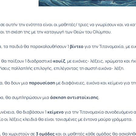
ς
σε αυτήν την ενότητα είναι οι μαθητές/ τριες να γνωρίσουν και να κ
αι τη σχέση της με την καταγωγή των Θεών του Ολύμπου.
, τα παιδιά θα παρακολουθήσουν 1
βίντεο
για την Τιτανομαχία, με ει
 θα παίξουν 1 διαδραστικό
κουίζ
, με εικόνες- λέξεις, χρώματα και 
ήσεις πολλαπλής επιλογής, επιλέγοντας τη σωστή εικόνα- λέξη.
τα, θα δουν μια
παρουσίαση
με διαφάνειες, εικόνα και κείμενο για τη
α, θα συμπληρώσουν μια
άσκηση
αντιστοίχισης
.
υνέχεια, θα διαβάσουν 1
κείμενο
για την Τιτανομαχία συνοδευόμενο 
ίο οι λέξεις κλειδιά θα είναι τονισμένες με έντονα μαύρα γράμματα.
, θα χωριστούν σε
3 ομάδες
και οι μαθητές κάθε ομάδας θα ασχοληθ