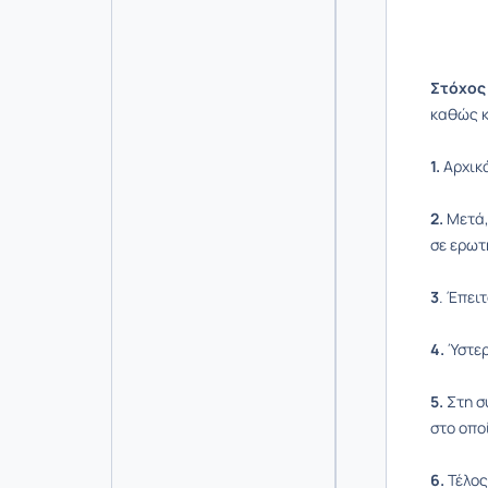
Στόχο
καθώς κ
1.
Αρχικά
2.
Μετά,
σε ερωτ
3
. Έπει
4.
Ύστερ
5.
Στη σ
στο οπο
6.
Τέλος