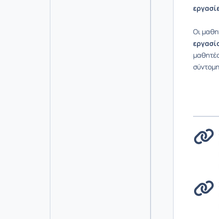
εργασίε
Οι μαθη
εργασί
μαθητέ
σύντομη