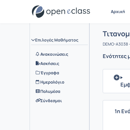
Αρχική
Μάθημα :
Αρχική Σελ
Τιτανομ
Επιλογές Μαθήματος
DEMO-A3038 -
Ανακοινώσεις
Ενότητες 
Ασκήσεις
Έγγραφα
Ημερολόγιο
Εμφ
Πολυμέσα
Σύνδεσμοι
1η Εν