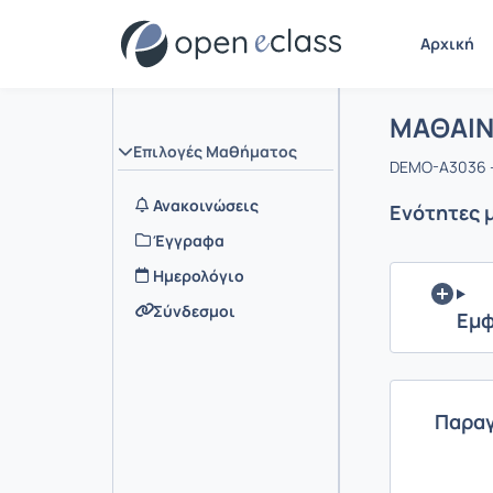
Αρχική
Μάθημα 
Αρχική Σελ
ΜΑΘΑΙΝ
Επιλογές Μαθήματος
DEMO-A3036 -
Ανακοινώσεις
Ενότητες 
Έγγραφα
Ημερολόγιο
Σύνδεσμοι
Εμφ
Παραγ