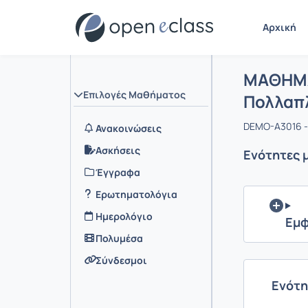
Αρχική
Μάθημα :
Αρχική Σελ
ΜΑΘΗΜΑ
Επιλογές Μαθήματος
Πολλαπλ
DEMO-A3016 -
Ανακοινώσεις
Ασκήσεις
Ενότητες 
Έγγραφα
Ερωτηματολόγια
Ημερολόγιο
Εμφ
Πολυμέσα
Σύνδεσμοι
Ενότη