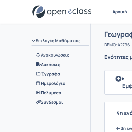
Αρχική
Μάθημα :
Αρχική Σελ
Γεωγραφ
Επιλογές Μαθήματος
DEMO-A2796 
Ανακοινώσεις
Ενότητες 
Ασκήσεις
Έγγραφα
Ημερολόγιο
Εμφ
Πολυμέσα
Σύνδεσμοι
4η εν
3η εν