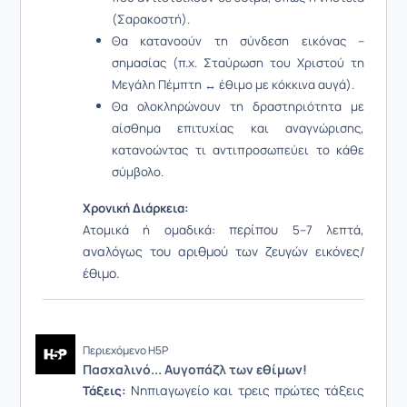
(Σαρακοστή).
Θα κατανοούν τη σύνδεση εικόνας –
σημασίας (π.χ. Σταύρωση του Χριστού τη
Μεγάλη Πέμπτη ↔ έθιμο με κόκκινα αυγά).
Θα ολοκληρώνουν τη δραστηριότητα με
αίσθημα επιτυχίας και αναγνώρισης,
κατανοώντας τι αντιπροσωπεύει το κάθε
σύμβολο.
Χρονική Διάρκεια:
: περίπου
,
Ατομικά ή ομαδικά
5–7 λεπτά
αναλόγως του αριθμού των ζευγών εικόνες/
έθιμο.
Περιεχόμενο H5P
Πασχαλινό... Αυγοπάζλ των εθίμων!
Νηπιαγωγείο και τρεις πρώτες τάξεις
Τάξεις: