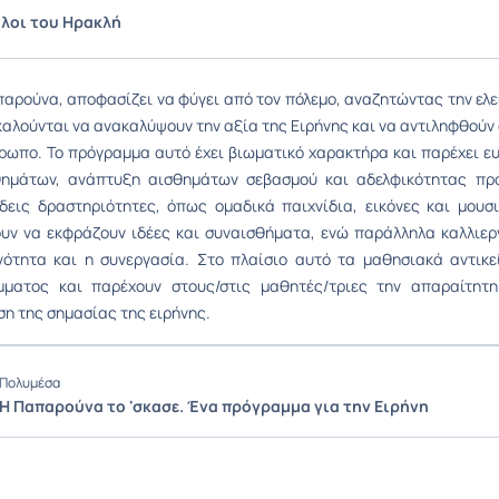
λοι του Ηρακλή
αρούνα, αποφασίζει να φύγει από τον πόλεμο, αναζητώντας την ελευ
καλούνται να ανακαλύψουν την αξία της Ειρήνης και να αντιληφθούν 
ρωπο. Το πρόγραμμα αυτό έχει βιωματικό χαρακτήρα και παρέχει ε
θημάτων, ανάπτυξη αισθημάτων σεβασμού και αδελφικότητας π
δεις δραστηριότητες, όπως ομαδικά παιχνίδια, εικόνες και μουσι
υν να εκφράζουν ιδέες και συναισθήματα, ενώ παράλληλα καλλιερ
ότητα και η συνεργασία. Στο πλαίσιο αυτό τα μαθησιακά αντικε
μματος και παρέχουν στους/στις μαθητές/τριες την απαραίτητη
η της σημασίας της ειρήνης.
Πολυμέσα
Η Παπαρούνα το 'σκασε. Ένα πρόγραμμα για την Ειρήνη