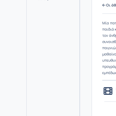
Οι άθ
Μία παπ
παιδιά 
τον άνθ
συναισ
παιγνιώ
μαθαίνο
υπευθυν
προγρά
εμπέδωσ