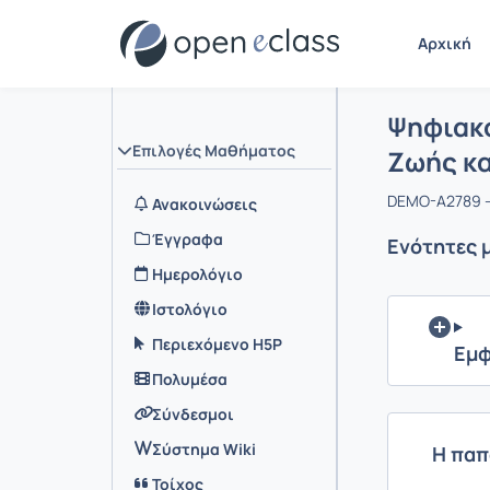
Αρχική
Μάθημα :
Αρχική Σελ
Ψηφιακό
Επιλογές Μαθήματος
Ζωής κα
DEMO-A2789 -
Ανακοινώσεις
Έγγραφα
Ενότητες 
Ημερολόγιο
Ιστολόγιο
Περιεχόμενο H5P
Εμφ
Πολυμέσα
Σύνδεσμοι
Σύστημα Wiki
Η παπ
Τοίχος