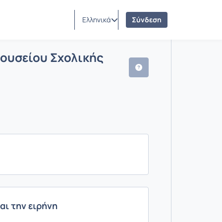
Ελληνικά
Σύνδεση
Υλικού Μουσείου Σχολικής Ζωής και 
ότητες μαθήματος
ουσείου Σχολικής
αι την ειρήνη