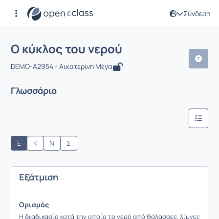
Σύνδεση
Μάθημα : Ο κύκλος του νερού
Αρχική Σελίδα
Ο κύκλος του νερού
Γλωσσάριο
Ο κύκλος του νερού
DEMO-A2954 - Αικατερίνη Μέγα
Γλωσσάριο
Ε
Κ
Ν
Σ
Εξάτμιση
Ορισμός
Η διαδικασία κατά την οποία το νερό από θάλασσες, λίμνες