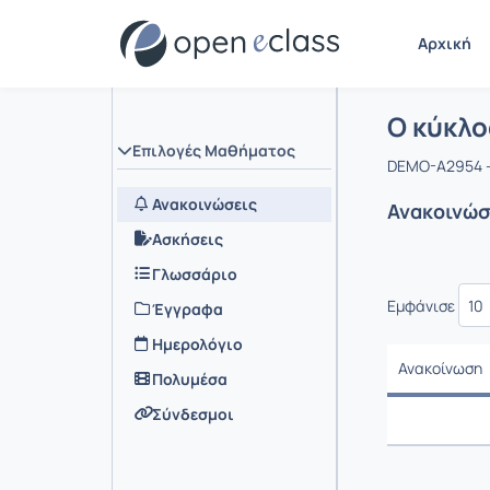
Αρχική
Μάθημα :
Αρχική Σελ
Ο κύκλο
Επιλογές Μαθήματος
DEMO-A2954 -
Ανακοινώσεις
Ανακοινώσ
Ασκήσεις
Γλωσσάριο
Εμφάνισε
Έγγραφα
Ημερολόγιο
Ανακοίνωση
Πολυμέσα
Ανακοίνωση
Σύνδεσμοι