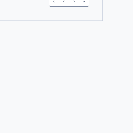
«
‹
›
»