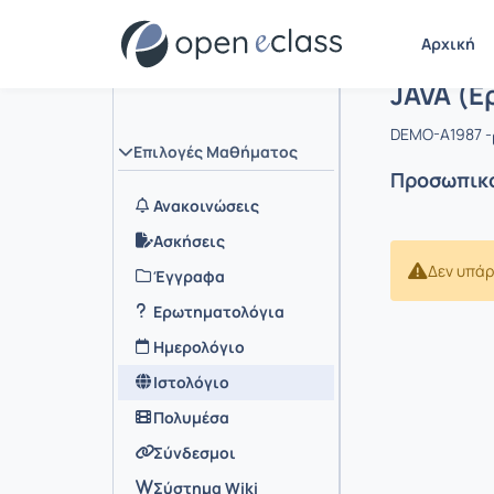
Αρχική
Μάθημα :
JAVA (Ε
DEMO-A1987 -
Επιλογές Μαθήματος
Προσωπικό
Ανακοινώσεις
Ασκήσεις
Δεν υπάρ
Έγγραφα
Ερωτηματολόγια
Ημερολόγιο
Ιστολόγιο
Πολυμέσα
Σύνδεσμοι
Σύστημα Wiki