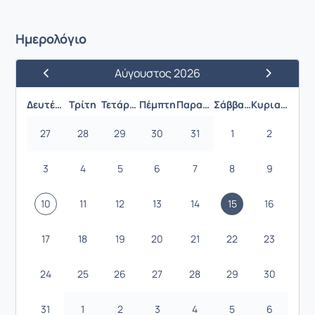
Ημερολόγιο
Αύγουστος 2026
Προηγούμενος Μήνας
Επόμενος 
Δευτέρα
Τρίτη
Τετάρτη
Πέμπτη
Παρασκευή
Σάββατο
Κυριακή
27
28
29
30
31
1
2
3
4
5
6
7
8
9
10
11
12
13
14
15
16
17
18
19
20
21
22
23
24
25
26
27
28
29
30
31
1
2
3
4
5
6