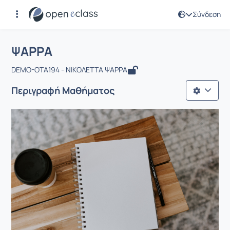
Σύνδεση
Μάθημα : ΨΑΡΡΑ
Αρχική Σελίδα
ΨΑΡΡΑ
ΨΑΡΡΑ
DEMO-OTA194 - ΝΙΚΟΛΕΤΤΑ ΨΑΡΡΑ
Περιγραφή Μαθήματος