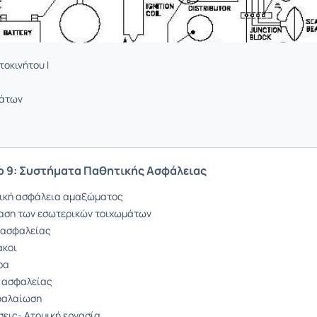
οκινήτου Ι
μάτων
ο 9: Συστήματα Παθητικής Ασφάλειας
ρική ασφάλεια αμαξώματος
ταση των εσωτερικών τοιχωμάτων
 ασφαλείας
ακοι
ρα
 ασφαλείας
φαλαίωση
σεις- Ατομική εργασία