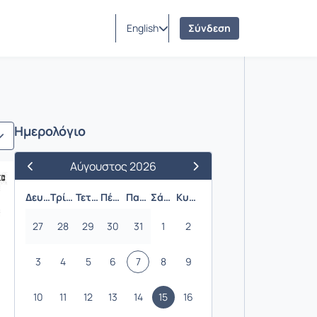
English
Σύνδεση
Ημερολόγιο
Αύγουστος 2026
Προηγούμενος Μήνας
Επόμενος Μήνας
Δευτέρα
Τρίτη
Τετάρτη
Πέμπτη
Παρασκευή
Σάββατο
Κυριακή
27
28
29
30
31
1
2
3
4
5
6
7
8
9
10
11
12
13
14
15
16