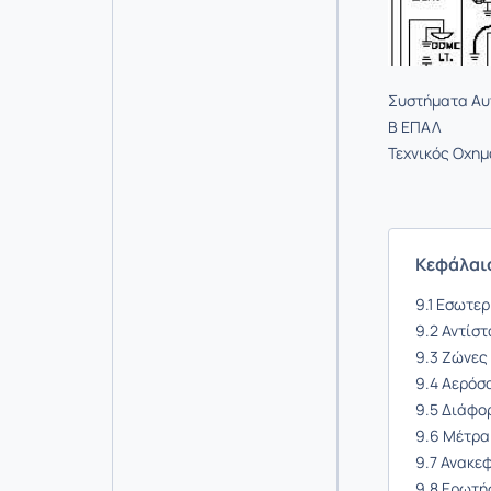
Συστήματα Αυτ
Β ΕΠΑΛ
Τεχνικός Οχη
Κεφάλαι
9.1 Εσωτε
9.2 Αντίσ
9.3 Ζώνες
9.4 Αερόσ
9.5 Διάφο
9.6 Μέτρα
9.7 Ανακε
9.8 Ερωτή