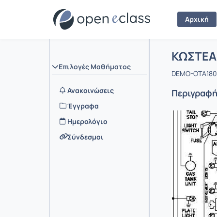
Αρχική
Μάθημα :
Αρχική Σελ
ΚΩΣΤΕΑ
Επιλογές Μαθήματος
DEMO-OTA180 
Ανακοινώσεις
Περιγραφ
Έγγραφα
Ημερολόγιο
Σύνδεσμοι