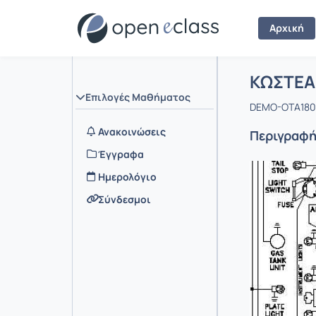
Αρχική
Μάθημα :
Αρχική Σελ
ΚΩΣΤΕΑ
Επιλογές Μαθήματος
DEMO-OTA180 
Ανακοινώσεις
Περιγραφ
Έγγραφα
Ημερολόγιο
Σύνδεσμοι