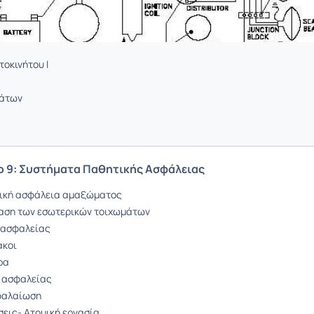
οκινήτου Ι
μάτων
ο 9: Συστήματα Παθητικής Ασφάλειας
ρική ασφάλεια αμαξώματος
ταση των εσωτερικών τοιχωμάτων
 ασφαλείας
ακοι
ρα
 ασφαλείας
φαλαίωση
σεις- Ατομική εργασία