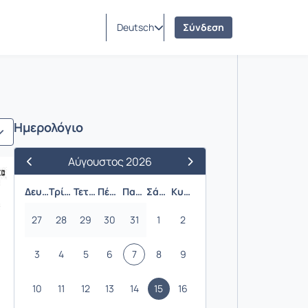
Deutsch
Σύνδεση
Ημερολόγιο
Αύγουστος 2026
Προηγούμενος Μήνας
Επόμενος Μήνας
Δευτέρα
Τρίτη
Τετάρτη
Πέμπτη
Παρασκευή
Σάββατο
Κυριακή
27
28
29
30
31
1
2
3
4
5
6
7
8
9
10
11
12
13
14
15
16