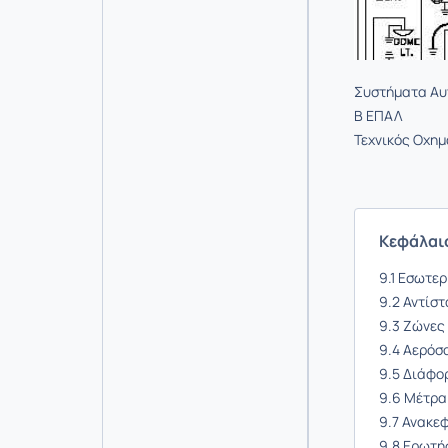
Συστήματα Αυτ
Β ΕΠΑΛ
Τεχνικός Οχη
Κεφάλαι
9.1 Εσωτε
9.2 Αντίσ
9.3 Ζώνες
9.4 Αερόσ
9.5 Διάφο
9.6 Μέτρα
9.7 Ανακε
9.8 Ερωτή