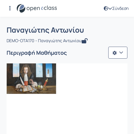
Σύνδεση
Μάθημα : Παναγιώτης Αντωνίου
Αρχική Σελίδα
Παναγιώτης Αντωνίου
Παναγιώτης Αντωνίου
DEMO-OTA170 - Παναγιώτης Αντωνίου
Περιγραφή Μαθήματος