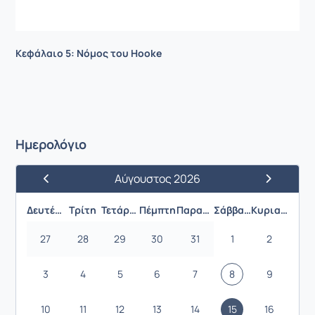
Κεφάλαιο 5
:
Νόμος του
Hooke
Ημερολόγιο
Αύγουστος 2026
Προηγούμενος Μήνας
Επόμενος 
Δευτέρα
Τρίτη
Τετάρτη
Πέμπτη
Παρασκευή
Σάββατο
Κυριακή
27
28
29
30
31
1
2
3
4
5
6
7
8
9
10
11
12
13
14
15
16