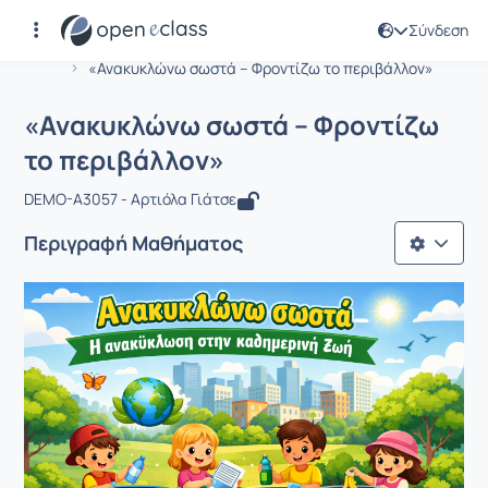
Σύνδεση
Μάθημα : «Ανακυκλώνω σωστά – Φρον
Αρχική Σελίδα
«Ανακυκλώνω σωστά – Φροντίζω το περιβάλλον»
«Ανακυκλώνω σωστά – Φροντίζω
το περιβάλλον»
DEMO-A3057 - Αρτιόλα Γιάτσε
Περιγραφή Μαθήματος