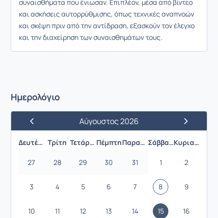
συναισθήματα που ένιωσαν. Επιπλέον, μέσα από βίντεο
και ασκήσεις αυτορρύθμισης, όπως τεχνικές αναπνοών
και σκέψη πριν από την αντίδραση, εξασκούν τον έλεγχο
και την διαχείρηση των συναισθημάτων τους.
Ημερολόγιο
Αύγουστος 2026
Προηγούμενος Μήνας
Επόμενος 
Δευτέρα
Τρίτη
Τετάρτη
Πέμπτη
Παρασκευή
Σάββατο
Κυριακή
27
28
29
30
31
1
2
3
4
5
6
7
8
9
10
11
12
13
14
15
16