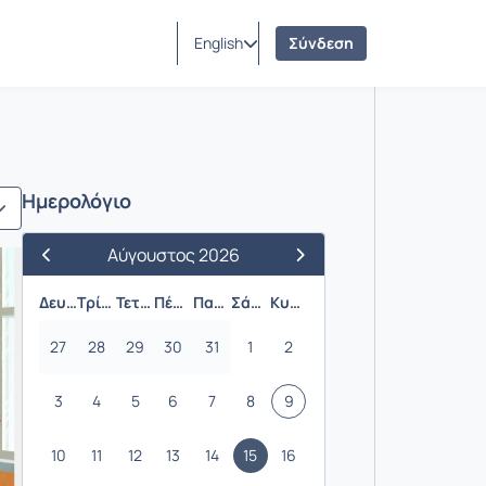
English
Σύνδεση
μου
Ημερολόγιο
Αύγουστος 2026
Προηγούμενος Μήνας
Επόμενος Μήνας
Δευτέρα
Τρίτη
Τετάρτη
Πέμπτη
Παρασκευή
Σάββατο
Κυριακή
27
28
29
30
31
1
2
3
4
5
6
7
8
9
10
11
12
13
14
15
16