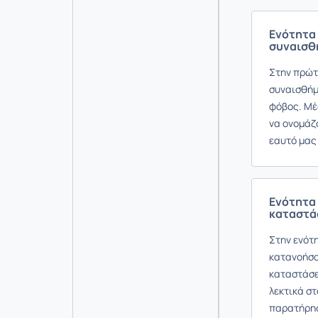
Ενότητα 
συναισθ
Στην πρώτ
συναισθήμ
φόβος. Μέ
να ονομάζ
εαυτό μας
Ενότητα 
καταστά
Στην ενότη
κατανοήσο
καταστάσε
λεκτικά σ
παρατήρησ