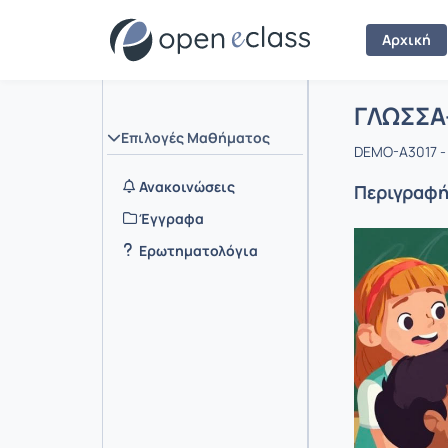
Αρχική
Μάθημα :
Αρχική Σελ
ΓΛΩΣΣΑ
Επιλογές Μαθήματος
DEMO-A3017 -
Ανακοινώσεις
Περιγραφ
Έγγραφα
Ερωτηματολόγια