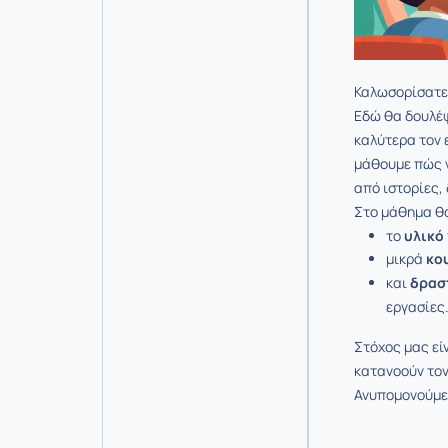
Καλωσορίσατε
Εδώ θα δουλέψ
καλύτερα τον 
μάθουμε πώς ν
από ιστορίες,
Στο μάθημα θα
το
υλικό
μικρά
κο
και
δρασ
εργασίες
Στόχος μας εί
κατανοούν τον
Ανυπομονούμε 