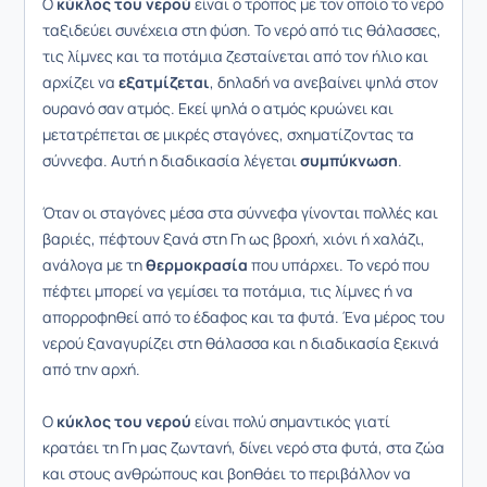
Ο
κύκλος του νερού
είναι ο τρόπος με τον οποίο το νερό
ταξιδεύει συνέχεια στη φύση. Το νερό από τις θάλασσες,
τις λίμνες και τα ποτάμια ζεσταίνεται από τον ήλιο και
αρχίζει να
εξατμίζεται
, δηλαδή να ανεβαίνει ψηλά στον
ουρανό σαν ατμός. Εκεί ψηλά ο ατμός κρυώνει και
μετατρέπεται σε μικρές σταγόνες, σχηματίζοντας τα
σύννεφα. Αυτή η διαδικασία λέγεται
συμπύκνωση
.
Όταν οι σταγόνες μέσα στα σύννεφα γίνονται πολλές και
βαριές, πέφτουν ξανά στη Γη ως βροχή, χιόνι ή χαλάζι,
ανάλογα με τη
θερμοκρασία
που υπάρχει. Το νερό που
πέφτει μπορεί να γεμίσει τα ποτάμια, τις λίμνες ή να
απορροφηθεί από το έδαφος και τα φυτά. Ένα μέρος του
νερού ξαναγυρίζει στη θάλασσα και η διαδικασία ξεκινά
από την αρχή.
Ο
κύκλος του νερού
είναι πολύ σημαντικός γιατί
κρατάει τη Γη μας ζωντανή, δίνει νερό στα φυτά, στα ζώα
και στους ανθρώπους και βοηθάει το περιβάλλον να