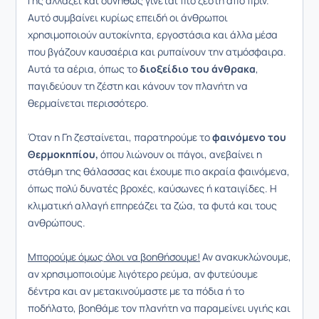
Γης αλλάζει και συνήθως γίνεται πιο ζεστή από πριν.
Αυτό συμβαίνει κυρίως επειδή οι άνθρωποι
χρησιμοποιούν αυτοκίνητα, εργοστάσια και άλλα μέσα
που βγάζουν καυσαέρια και ρυπαίνουν την ατμόσφαιρα.
Αυτά τα αέρια, όπως το
διοξείδιο του άνθρακα
,
παγιδεύουν τη ζέστη και κάνουν τον πλανήτη να
θερμαίνεται περισσότερο.
Όταν η Γη ζεσταίνεται, παρατηρούμε το
φαινόμενο του
Θερμοκηπίου,
όπου λιώνουν οι πάγοι, ανεβαίνει η
στάθμη της θάλασσας και έχουμε πιο ακραία φαινόμενα,
όπως πολύ δυνατές βροχές, καύσωνες ή καταιγίδες. Η
κλιματική αλλαγή επηρεάζει τα ζώα, τα φυτά και τους
ανθρώπους.
Μπορούμε όμως όλοι να βοηθήσουμε!
Αν ανακυκλώνουμε,
αν χρησιμοποιούμε λιγότερο ρεύμα, αν φυτεύουμε
δέντρα και αν μετακινούμαστε με τα πόδια ή το
ποδήλατο, βοηθάμε τον πλανήτη να παραμείνει υγιής και