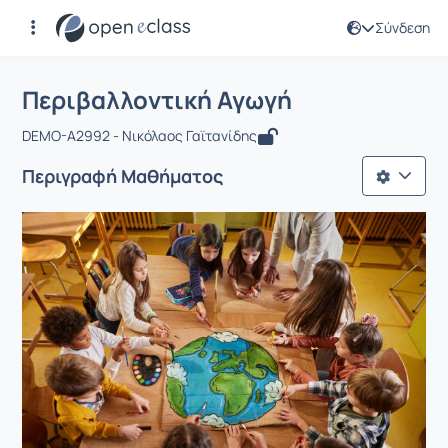
Σύνδεση
Μάθημα : Περιβαλλοντική Αγωγή
Αρχική Σελίδα
Περιβαλλοντική Αγωγή
Περιβαλλοντική Αγωγή
DEMO-A2992 - Νικόλαος Γαϊτανίδης
Περιγραφή Μαθήματος