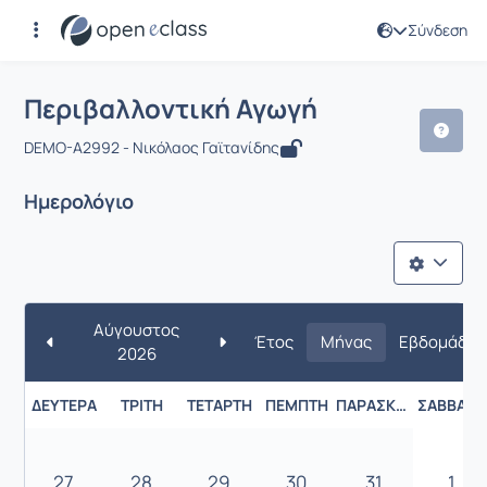
Σύνδεση
Μάθημα : Περιβαλλοντική Αγωγή
Περιβαλλοντική Αγωγή
DEMO-A2992 - Νικόλαος Γαϊτανίδης
Ημερολόγιο
Αύγουστος
Έτος
Μήνας
Εβδομάδα
2026
ΔΕΥΤΈΡΑ
ΤΡΊΤΗ
ΤΕΤΆΡΤΗ
ΠΈΜΠΤΗ
ΠΑΡΑΣΚΕΥΉ
ΣΆΒΒΑΤΟ
27
28
29
30
31
1