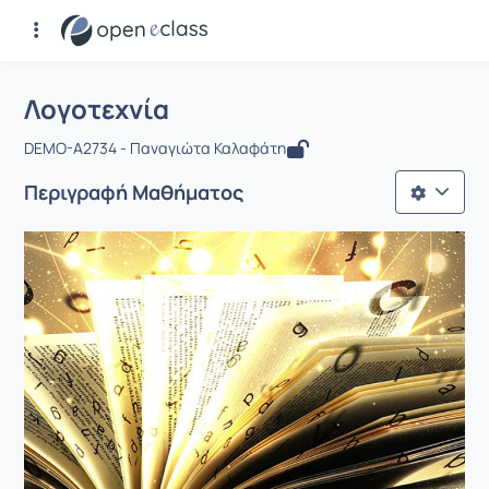
Μάθημα : Λογοτεχνία
Αρχική Σελίδα
Λογοτεχνία
Λογοτεχνία
DEMO-A2734 - Παναγιώτα Καλαφάτη
Περιγραφή Μαθήματος