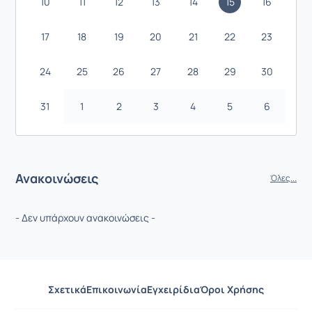
10
11
12
13
14
15
16
17
18
19
20
21
22
23
24
25
26
27
28
29
30
31
1
2
3
4
5
6
Ανακοινώσεις
Όλες...
- Δεν υπάρχουν ανακοινώσεις -
Σχετικά
Επικοινωνία
Εγχειρίδια
Όροι Χρήσης