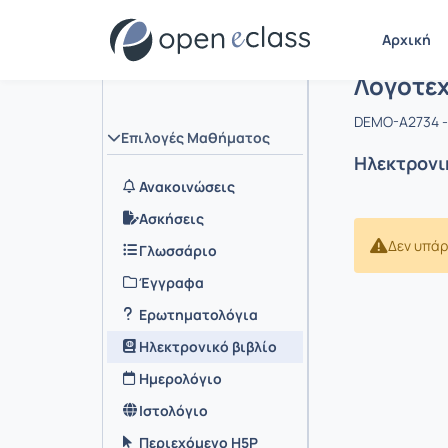
Αρχική
Μάθημα :
Λογοτεχ
DEMO-A2734 -
Επιλογές Μαθήματος
Ηλεκτρονι
Ανακοινώσεις
Ασκήσεις
Δεν υπάρ
Γλωσσάριο
Έγγραφα
Ερωτηματολόγια
Ηλεκτρονικό βιβλίο
Ημερολόγιο
Ιστολόγιο
Περιεχόμενο H5P