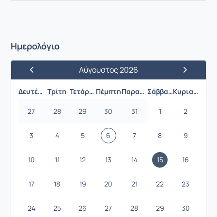
Ημερολόγιο
Αύγουστος 2026
Προηγούμενος Μήνας
Επόμενος 
Δευτέρα
Τρίτη
Τετάρτη
Πέμπτη
Παρασκευή
Σάββατο
Κυριακή
27
28
29
30
31
1
2
3
4
5
6
7
8
9
10
11
12
13
14
15
16
17
18
19
20
21
22
23
24
25
26
27
28
29
30