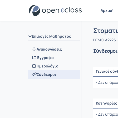
Αρχική
Μάθημα :
Αρχική Σελ
Στοματι
Επιλογές Μαθήματος
DEMO-A2726 -
Ανακοινώσεις
Σύνδεσμοι
Έγγραφα
Ημερολόγιο
Γενικοί σύν
Σύνδεσμοι
Ρυθμίσεις επ
- Δεν υπάρχο
Κατηγορίες
Ρυθμίσεις επ
- Δεν υπάρχ