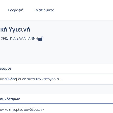
Εγγραφή
Μαθήματα
 Στοματική Υγιεινή
ίδα
Στοματική Υγιεινή
Σύνδεσμοι
κή Υγιεινή
 ΧΡΙΣΤΙΝΑ ΣΑΛΑΓΙΑΝΝΗ
δεσμοι
ιλογής / Αποτελέσματα
υν σύνδεσμοι σε αυτή την κατηγορία -
 συνδέσμων
ιλογής / Αποτελέσματα
ουν κατηγορίες συνδέσμων -