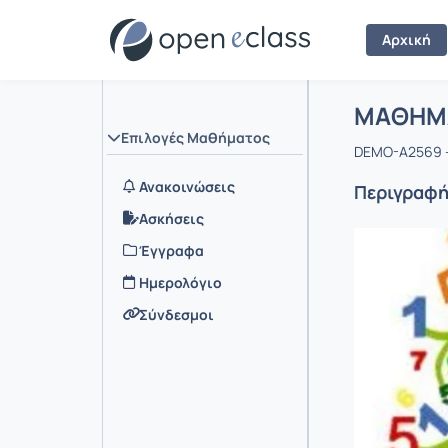
Αρχική
Μάθημα 
Αρχική Σελ
ΜΑΘΗΜΑ
Επιλογές Μαθήματος
DEMO-A2569 
Ανακοινώσεις
Περιγραφ
Ασκήσεις
Έγγραφα
Ημερολόγιο
Σύνδεσμοι