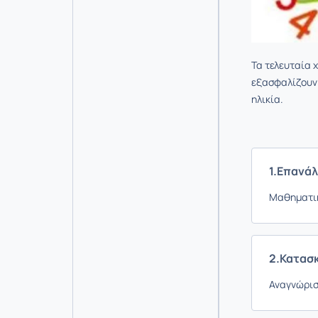
Τα τελευταία 
εξασφαλίζουν 
ηλικία.
1.Επανά
Μαθηματικ
2.Κατασ
Αναγνώρισ