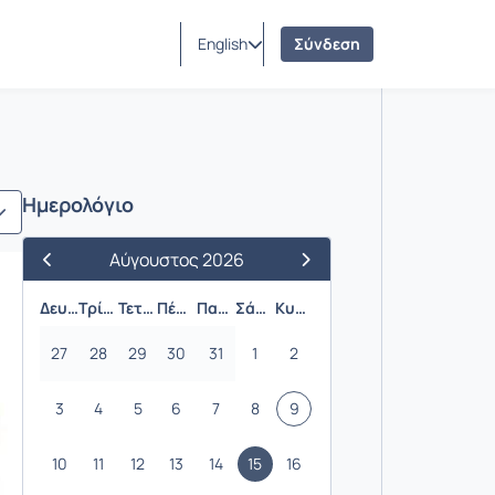
English
Σύνδεση
Ημερολόγιο
Αύγουστος 2026
Προηγούμενος Μήνας
Επόμενος Μήνας
Δευτέρα
Τρίτη
Τετάρτη
Πέμπτη
Παρασκευή
Σάββατο
Κυριακή
27
28
29
30
31
1
2
3
4
5
6
7
8
9
10
11
12
13
14
15
16