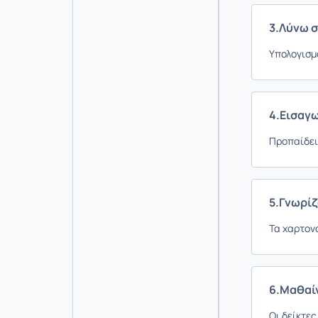
3.Λύνω 
Υπολογισμ
4.Εισαγ
Προπαίδεια
5.Γνωρί
Τα χαρτονο
6.Μαθαί
Οι δείκτες