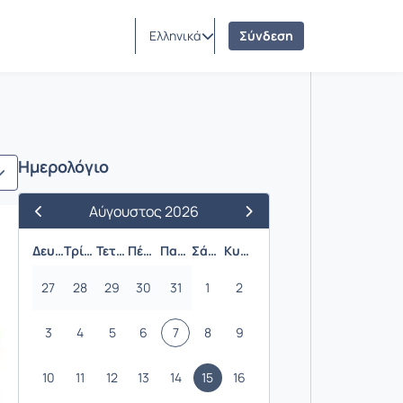
Ελληνικά
Σύνδεση
Ημερολόγιο
Αύγουστος 2026
Προηγούμενος Μήνας
Επόμενος Μήνας
Δευτέρα
Τρίτη
Τετάρτη
Πέμπτη
Παρασκευή
Σάββατο
Κυριακή
27
28
29
30
31
1
2
3
4
5
6
7
8
9
10
11
12
13
14
15
16