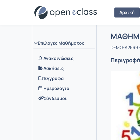
Αρχική
Μάθημα 
Αρχική Σελ
ΜΑΘΗΜΑ
Επιλογές Μαθήματος
DEMO-A2569 
Ανακοινώσεις
Περιγραφ
Ασκήσεις
Έγγραφα
Ημερολόγιο
Σύνδεσμοι