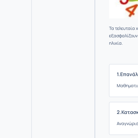
Τα τελευταία 
εξασφαλίζουν 
ηλικία.
1.Επανά
Μαθηματικ
2.Κατασ
Αναγνώρισ