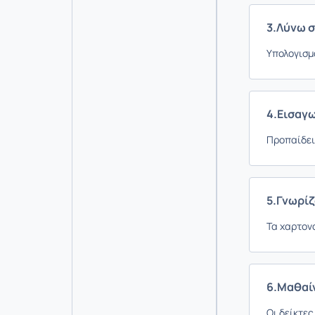
3.Λύνω 
Υπολογισμ
4.Εισαγ
Προπαίδεια
5.Γνωρί
Τα χαρτονο
6.Μαθαί
Οι δείκτες