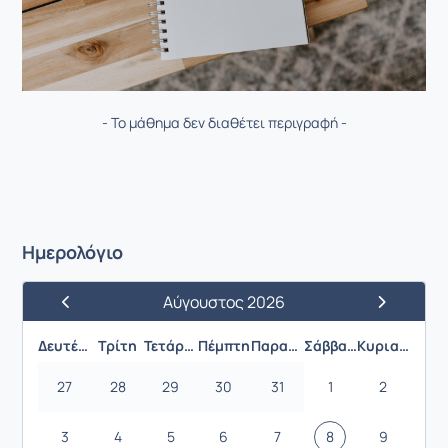
- Το μάθημα δεν διαθέτει περιγραφή -
Ημερολόγιο
Αύγουστος 2026
Προηγούμενος Μήνας
Επόμενος 
Δευτέρα
Τρίτη
Τετάρτη
Πέμπτη
Παρασκευή
Σάββατο
Κυριακή
27
28
29
30
31
1
2
3
4
5
6
7
8
9